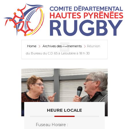
Home
Archives des événements
Réunion
du Bureau du C.D. 65 à Laloubère à 18 h 30
HEURE LOCALE
Fuseau Horaire :