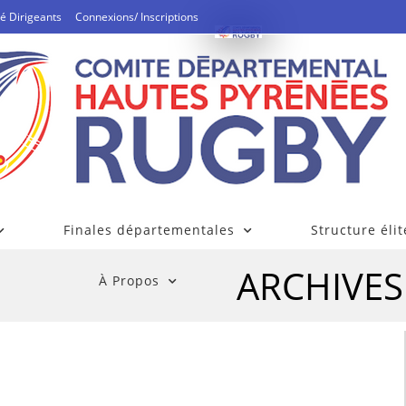
é Dirigeants
Connexions/ Inscriptions
Finales départementales
Structure élit
ARCHIVES
À Propos