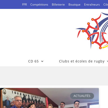
FFR
Compétitions
Billetterie
Boutique
Entraîneurs
Côt
CD 65
Clubs et écoles de rugby
ACTUALITÉS