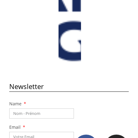
i
e
l
Cliquez
ici
Newsletter
Name
Email